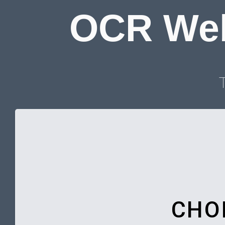
OCR Web
T
CHO