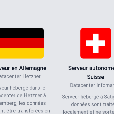
veur en Allemagne
Serveur autonom
atacenter Hetzner
Suisse
Datacenter Infoman
veur hébergé dans le
acenter de Hetzner à
Serveur hébergé à Satig
emberg, les données
données sont trait
nt être transférées en
localement et ne sort