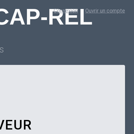
 CAP-REL
Connexion
Ouvrir un compte
es
VEUR